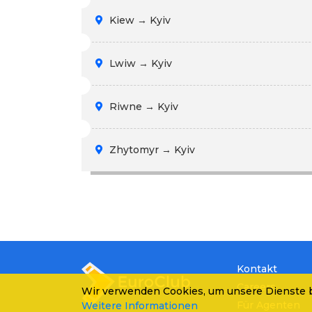
Kiew → Kyiv
Lwiw → Kyiv
Riwne → Kyiv
Zhytomyr → Kyiv
Kontakt
Careers
Wir verwenden Cookies, um unsere Dienste b
Für Agenten
Weitere Informationen