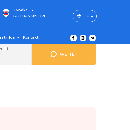
Slowakei
+421 944 819 220
DE
astinfos
Kontakt
rt
 Preise
WEITER
ahlung
ngungen
von
gen
FAQ