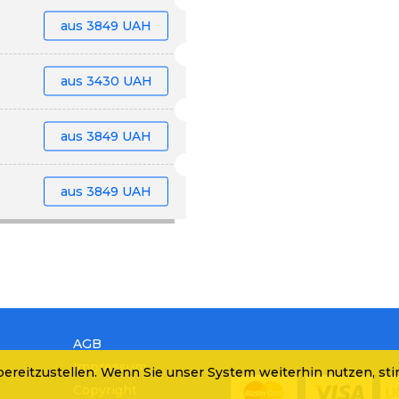
aus
3849 UAH
aus
3430 UAH
aus
3849 UAH
aus
3849 UAH
AGB
Impressum
ereitzustellen. Wenn Sie unser System weiterhin nutzen, st
Copyright