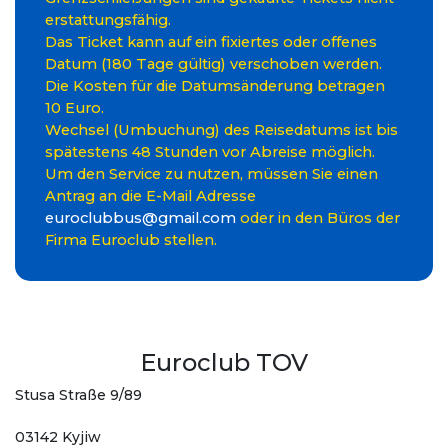
erstattungsfähig.
Das Ticket kann auf ein fixiertes oder offenes
Datum (180 Tage gültig) verschoben werden.
Die Kosten für die Datumsänderung betragen
10 Euro.
Wechsel (Umbuchung) des Reisedatums ist bis
spätestens 48 Stunden vor Abreise möglich.
Um den Service zu nutzen, müssen Sie einen
Antrag an die E-Mail Adresse
euroclubbus@gmail.com
oder in den Büros der
Firma Euroclub stellen.
Euroclub TOV
Stusa Straße 9/89
03142 Kyjiw