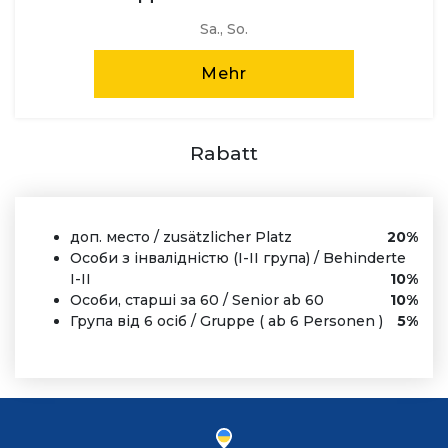
Sa., So.
Mehr
Rabatt
доп. место / zusätzlicher Platz
20%
Особи з інвалідністю (I-II група) / Behinderte
I-II
10%
Особи, старші за 60 / Senior ab 60
10%
Група від 6 осіб / Gruppe ( ab 6 Personen )
5%