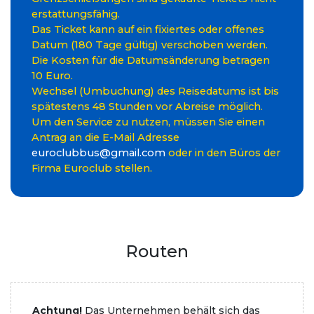
erstattungsfähig.
Das Ticket kann auf ein fixiertes oder offenes
Datum (180 Tage gültig) verschoben werden.
Die Kosten für die Datumsänderung betragen
10 Euro.
Wechsel (Umbuchung) des Reisedatums ist bis
spätestens 48 Stunden vor Abreise möglich.
Um den Service zu nutzen, müssen Sie einen
Antrag an die E-Mail Adresse
euroclubbus@gmail.com
oder in den Büros der
Firma Euroclub stellen.
Routen
Achtung!
Das Unternehmen behält sich das