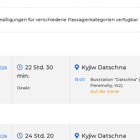
rmäßigungen für verschiedene Passagierkategorien verfügbar.
22 Std. 30
Kyjiw Datschna
026
min.
15:00
Busstation "Datschna" 
Peremohy, 142)
Direkt
Auf der Karte
24 Std. 20
Kyjiw Datschna
026