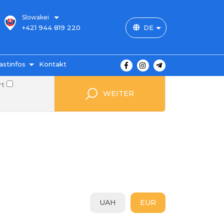
Slowakei
+421 944 819 220
DE
astinfos
Kontakt
rt
 Preise
WEITER
ahlung
ngungen
von
gen
FAQ
UAH
EUR