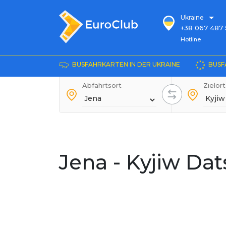
Ukraine
+38 067 487 
Hotline
Hotline
+38 067 885 
die Auskunft
BUSFAHRKARTEN IN DER UKRAINE
BUSF
+38 044 486
+38 066 281 
Abfahrtsort
Zielort
+38 067 240 
+38 093 153 
+38 093 858 
Jena - Kyjiw Da