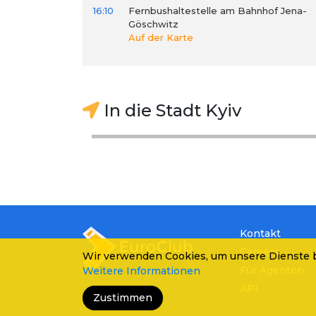
16:10
Fernbushaltestelle am Bahnhof Jena-
Göschwitz
Auf der Karte
In die Stadt Kyiv
Kontakt
Careers
Wir verwenden Cookies, um unsere Dienste b
Für Agenten
Weitere Informationen
API
Zustimmen