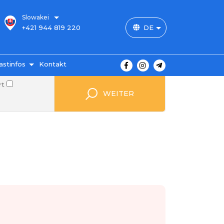
Slowakei
+421 944 819 220
DE
astinfos
Kontakt
rt
 Preise
WEITER
ahlung
ngungen
von
gen
FAQ