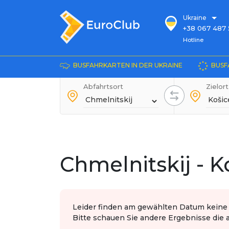
Ukraine
+38 067 487 
Hotline
Hotline
+38 067 885 
die Auskunft
BUSFAHRKARTEN IN DER UKRAINE
BUSF
+38 044 486
+38 066 281 
Abfahrtsort
Zielort
+38 067 240 
+38 093 153 
+38 093 858 
Chmelnitskij - K
Leider finden am gewählten Datum keine F
Bitte schauen Sie andere Ergebnisse die