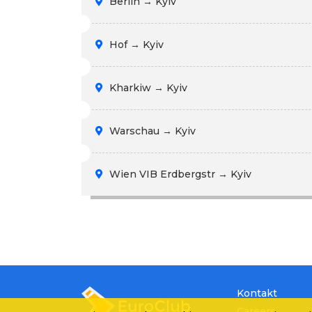
Berlin → Kyiv
Hof → Kyiv
Kharkiw → Kyiv
Warschau → Kyiv
Wien VIB Erdbergstr → Kyiv
Kontakt
Careers