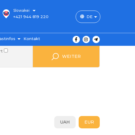
Slowakei
+421 944 819 220
DE
astinfos
Kontakt
rt
 Preise
WEITER
ahlung
ngungen
von
gen
FAQ
UAH
EUR