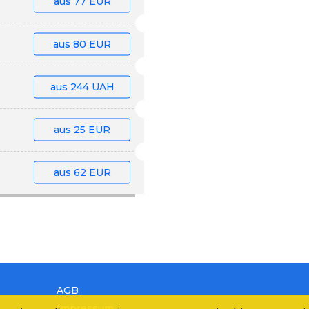
aus
77 EUR
aus
80 EUR
aus
244 UAH
aus
25 EUR
aus
62 EUR
AGB
Impressum