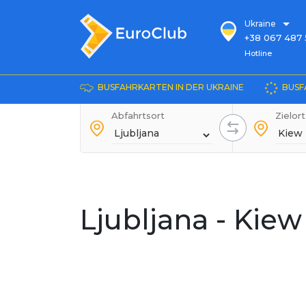
Ukraine
+38 067 487 
Hotline
Hotline
+38 067 885 
die Auskunft
BUSFAHRKARTEN IN DER UKRAINE
BUSF
+38 044 486
+38 066 281 
Abfahrtsort
Zielort
+38 067 240 
+38 093 153 
+38 093 858 
Ljubljana - Kiew