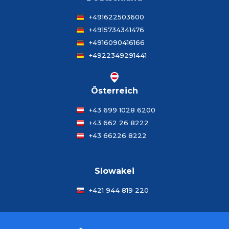
+491622503600
+4915734341476
+4916090416166
+4922349291441
Österreich
+43 699 1028 6200
+43 662 26 8222
+43 66226 8222
Slowakei
+421 944 819 220