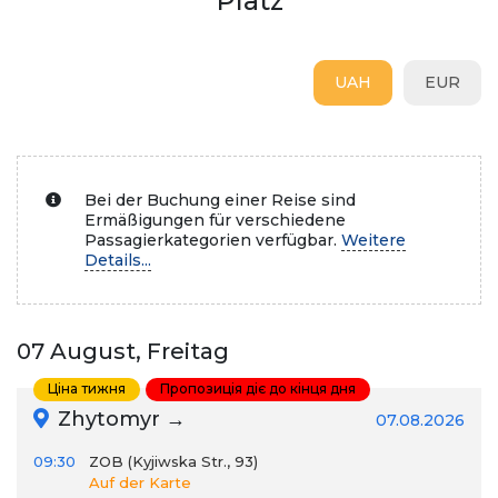
Platz
UAH
EUR
Bei der Buchung einer Reise sind
Ermäßigungen für verschiedene
Passagierkategorien verfügbar.
Weitere
Details...
07 August, Freitag
Ціна тижня
Пропозиція діє до кінця дня
Zhytomyr →
07.08.2026
09:30
ZOB (Kyjiwska Str., 93)
Auf der Karte