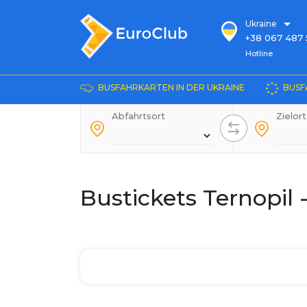
Ukraine
+38 067 487 
Hotline
Hotline
+38 067 885 
die Auskunft
BUSFAHRKARTEN IN DER UKRAINE
BUSF
+38 044 486
+38 066 281 
Abfahrtsort
Zielort
+38 067 240 
+38 093 153 
+38 093 858 
Bustickets Ternopil 