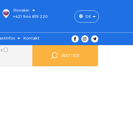
Slowakei
+421 944 819 220
DE
astinfos
Kontakt
rt
 Preise
WEITER
ahlung
ngungen
von
gen
FAQ