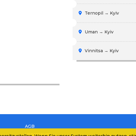
Ternopil → Kyiv
Uman → Kyiv
Vinnitsa → Kyiv
AGB
Impressum