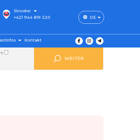
Slowakei
+421 944 819 220
DE
astinfos
Kontakt
rt
 Preise
WEITER
ahlung
ngungen
von
gen
FAQ