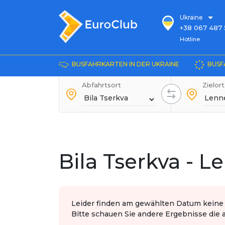
Ukraine
+38 067 487 
Hotline
Hotline
+38 067 885 
die Auskunft
BUSFAHRKARTEN IN DER UKRAINE
BUSF
+38 044 486
+38 066 281 
Abfahrtsort
Zielort
+38 067 240 
+38 093 153 
+38 093 858 
Bila Tserkva - L
Leider finden am gewählten Datum keine F
Bitte schauen Sie andere Ergebnisse die