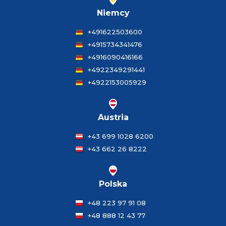
Niemcy
+491622503600
+4915734341476
+4916090416166
+4922349291441
+4922153005929
Austria
+43 699 1028 6200
+43 662 26 8222
Polska
+48 223 97 91 08
+48 888 12 43 77