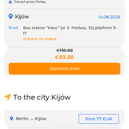
Tranzyt przez Polskę
Kijów
14.08.2026
15:40
Bus station “Kiew” (ul. S. Petliury, 32) platform 11-
17
Zobacz na mapie
€
110.00
€
93.50
Zamówić bilet
To the city Kijów
Berlin → Kijów
from
77 EUR