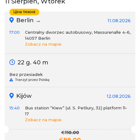
11 Sierpień, Wtorek
Ціна тижня
Berlin →
11.08.2026
17:00
Centralny dworzec autobusowy, Massurenalle 4-6,
14057 Berlin
Zobacz na mapie
22 g. 40 m
Bez przesiadek
Tranzyt przez Polskę
Kijów
12.08.2026
15:40
Bus station “Kiew” (ul. S. Petliury, 32) platform 11-
17
Zobacz na mapie
€
110.00