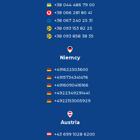
+38 044 486 79 00
+38 066 281 80 41
+38 067 240 25 31
+38 093 153 82 25
+38 093 858 38 35
Niemcy
+491622503600
+4915734341476
+4916090416166
+4922349291441
+4922153005929
Austria
+43 699 1028 6200