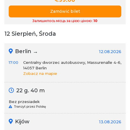
€
99.00
Zamówić bilet
Залишилось місць за цією ціною:
10
12 Sierpień, Środa
Berlin →
12.08.2026
17:00
Centralny dworzec autobusowy, Massurenalle 4-6,
14057 Berlin
Zobacz na mapie
22 g. 40 m
Bez przesiadek
Tranzyt przez Polskę
Kijów
13.08.2026