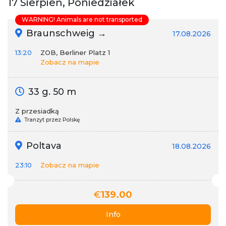
17 Sierpień, Poniedziałek
WARNING! Animals are not transported
Braunschweig →
17.08.2026
13:20
ZOB, Berliner Platz 1
Zobacz na mapie
33 g. 50 m
Z przesiadką
Tranzyt przez Polskę
Poltava
18.08.2026
23:10
Zobacz na mapie
€
139.00
Info