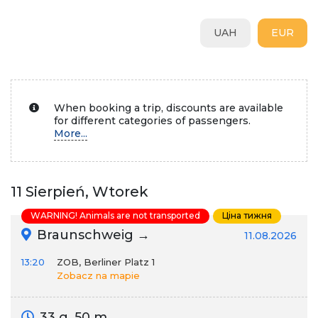
UAH
EUR
When booking a trip, discounts are available
for different categories of passengers.
More...
11 Sierpień, Wtorek
WARNING! Animals are not transported
Ціна тижня
Braunschweig →
11.08.2026
13:20
ZOB, Berliner Platz 1
Zobacz na mapie
33 g. 50 m