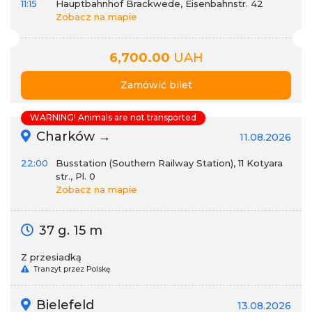
11:15
Hauptbahnhof Brackwede, Eisenbahnstr. 42
Zobacz na mapie
6,700.00
UAH
Zamówić bilet
WARNING! Animals are not transported
Charków →
11.08.2026
22:00
Busstation (Southern Railway Station), 11 Kotyara
str., Pl. 0
Zobacz na mapie
37 g. 15 m
Z przesiadką
Tranzyt przez Polskę
Bielefeld
13.08.2026