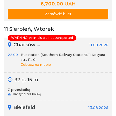
6,700.00
UAH
Zamówić bilet
11 Sierpień, Wtorek
WARNING! Animals are not transported
Charków →
11.08.2026
22:00
Busstation (Southern Railway Station), 11 Kotyara
str., Pl. 0
Zobacz na mapie
37 g. 15 m
Z przesiadką
Tranzyt przez Polskę
Bielefeld
13.08.2026