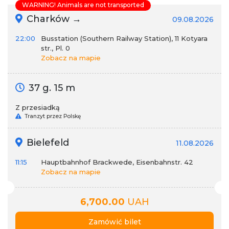
WARNING! Animals are not transported
Charków →
09.08.2026
22:00
Busstation (Southern Railway Station), 11 Kotyara
str., Pl. 0
Zobacz na mapie
37 g. 15 m
Z przesiadką
Tranzyt przez Polskę
Bielefeld
11.08.2026
11:15
Hauptbahnhof Brackwede, Eisenbahnstr. 42
Zobacz na mapie
6,700.00
UAH
Zamówić bilet