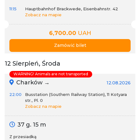
11:15
Hauptbahnhof Brackwede, Eisenbahnstr. 42
Zobacz na mapie
6,700.00
UAH
Zamówić bilet
12 Sierpień, Środa
WARNING! Animals are not transported
Charków →
12.08.2026
22:00
Busstation (Southern Railway Station), 11 Kotyara
str., Pl. 0
Zobacz na mapie
37 g. 15 m
Z przesiadką