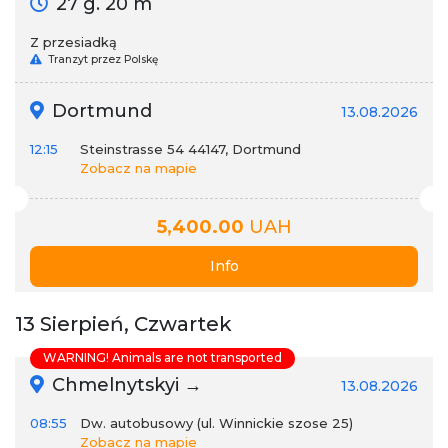
27 g. 20 m
Z przesiadką
Tranzyt przez Polskę
Dortmund
13.08.2026
12:15
Steinstrasse 54 44147, Dortmund
Zobacz na mapie
5,400.00
UAH
Info
13 Sierpień, Czwartek
WARNING! Animals are not transported
Chmelnytskyi →
13.08.2026
08:55
Dw. autobusowy (ul. Winnickie szose 25)
Zobacz na mapie