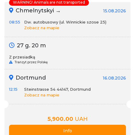
WARNING! Animals are not transported
Chmelnytskyi →
15.08.2026
08:55
Dw. autobusowy (ul. Winnickie szose 25)
Zobacz na mapie
27 g. 20 m
Z przesiadką
Tranzyt przez Polskę
Dortmund
16.08.2026
12:15
Steinstrasse 54 44147, Dortmund
Zobacz na mapie
5,900.00
UAH
Info