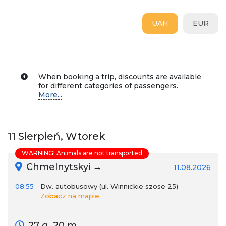
UAH
EUR
When booking a trip, discounts are available
for different categories of passengers.
More...
11 Sierpień, Wtorek
WARNING! Animals are not transported
Chmelnytskyi →
11.08.2026
08:55
Dw. autobusowy (ul. Winnickie szose 25)
Zobacz na mapie
27 g. 20 m