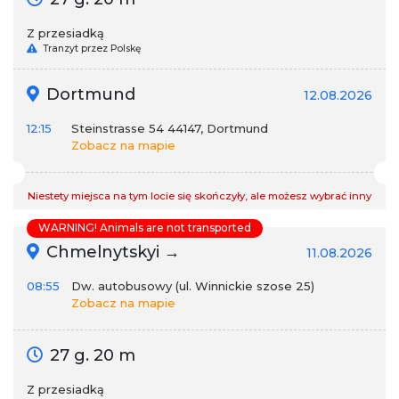
Z przesiadką
Tranzyt przez Polskę
Dortmund
12.08.2026
12:15
Steinstrasse 54 44147, Dortmund
Zobacz na mapie
Niestety miejsca na tym locie się skończyły, ale możesz wybrać inny
WARNING! Animals are not transported
Chmelnytskyi →
11.08.2026
08:55
Dw. autobusowy (ul. Winnickie szose 25)
Zobacz na mapie
27 g. 20 m
Z przesiadką