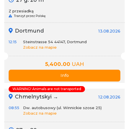
27 g. 20 m
Z przesiadką
Tranzyt przez Polskę
Dortmund
13.08.2026
12:15
Steinstrasse 54 44147, Dortmund
Zobacz na mapie
5,400.00
UAH
Info
WARNING! Animals are not transported
Chmelnytskyi →
12.08.2026
08:55
Dw. autobusowy (ul. Winnickie szose 25)
Zobacz na mapie