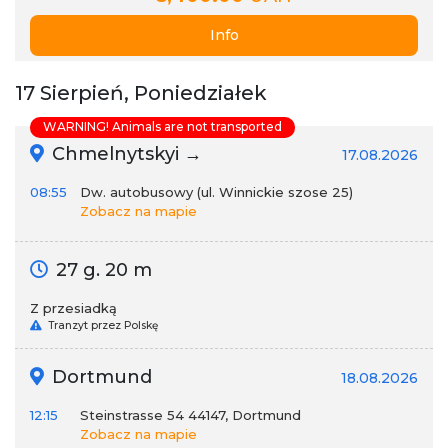
Info
17 Sierpień, Poniedziałek
WARNING! Animals are not transported
Chmelnytskyi →
17.08.2026
08:55
Dw. autobusowy (ul. Winnickie szose 25)
Zobacz na mapie
27 g. 20 m
Z przesiadką
Tranzyt przez Polskę
Dortmund
18.08.2026
12:15
Steinstrasse 54 44147, Dortmund
Zobacz na mapie