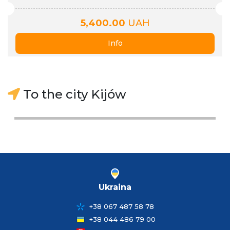
5,400.00
UAH
Info
To the city Kijów
Ukraina
+38 067 487 58 78
+38 044 486 79 00