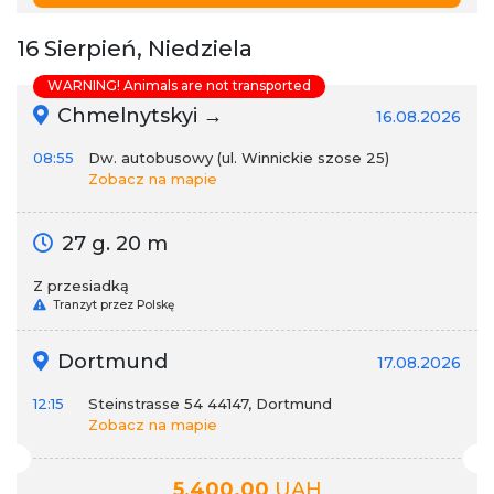
16 Sierpień, Niedziela
WARNING! Animals are not transported
Chmelnytskyi →
16.08.2026
08:55
Dw. autobusowy (ul. Winnickie szose 25)
Zobacz na mapie
27 g. 20 m
Z przesiadką
Tranzyt przez Polskę
Dortmund
17.08.2026
12:15
Steinstrasse 54 44147, Dortmund
Zobacz na mapie
5,400.00
UAH