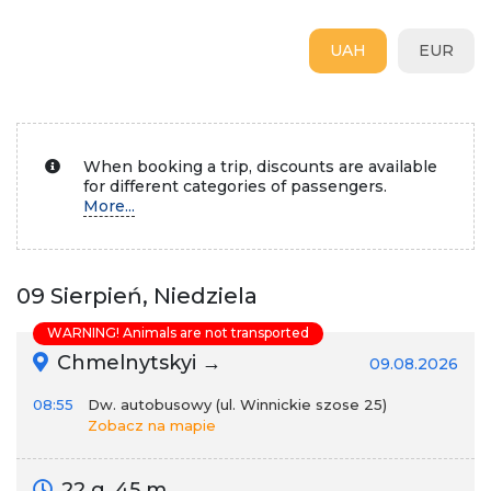
UAH
EUR
When booking a trip, discounts are available
for different categories of passengers.
More...
09 Sierpień, Niedziela
WARNING! Animals are not transported
Chmelnytskyi →
09.08.2026
08:55
Dw. autobusowy (ul. Winnickie szose 25)
Zobacz na mapie
22 g. 45 m