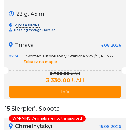
22 g. 45 m
Z przesiadką
Heading through Slovakia
Trnava
14.08.2026
07:40
Dworzec autobusowy, Staničná 7271/9, Pl. №2
Zobacz na mapie
3,700.00
UAH
3,330.00
UAH
Info
15 Sierpień, Sobota
WARNING! Animals are not transported
Chmelnytskyi →
15.08.2026