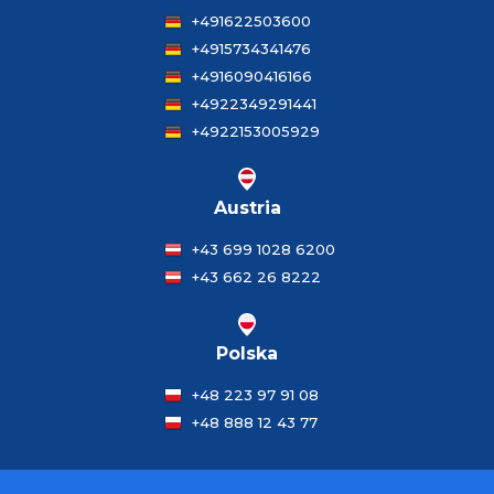
+491622503600
+4915734341476
+4916090416166
+4922349291441
+4922153005929
Austria
+43 699 1028 6200
+43 662 26 8222
Polska
+48 223 97 91 08
+48 888 12 43 77