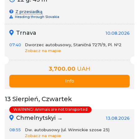
Z przesiadką
Heading through Slovakia
Trnava
10.08.2026
07:40
Dworzec autobusowy, Staničná 7271/9, Pl. №2
Zobacz na mapie
3,700.00
UAH
Info
13 Sierpień, Czwartek
WARNING! Animals are not transported
Chmelnytskyi →
13.08.2026
08:55
Dw. autobusowy (ul. Winnickie szose 25)
Zobacz na mapie