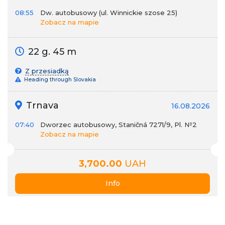
08:55
Dw. autobusowy (ul. Winnickie szose 25)
Zobacz na mapie
22 g. 45 m
Z przesiadką
Heading through Slovakia
Trnava
16.08.2026
07:40
Dworzec autobusowy, Staničná 7271/9, Pl. №2
Zobacz na mapie
3,700.00
UAH
Info