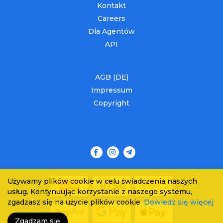
Kontakt
Careers
Dla Agentów
API
AGB (DE)
Impressum
Copyright
Używamy plików cookie w celu świadczenia naszych
usług. Kontynuując korzystanie z naszego systemu,
zgadzasz się na użycie plików cookie.
Dowiedz się więcej
Zgadzam się