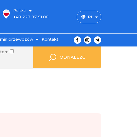
Polska
+48 223 97 91 08
PL
+48 888 12 43 77
amin przewozów
Kontakt
otem
asy i ceny
ODNALEŹĆ
atność za bilet
dróży
zewóz bagażu
AQ
Autopark