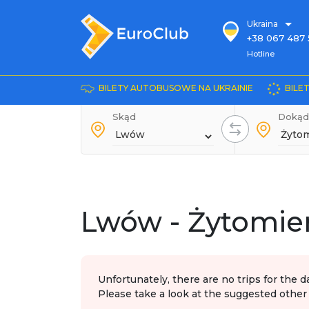
Ukraina
+38 067 487 
Hotline
Hotline
+38 044 486
+38 066 281 
BILETY AUTOBUSOWE NA UKRAINIE
BILE
+38 067 240 
Skąd
+38 093 153 
Dokąd
+38 093 858 
Lwów - Żytomie
Unfortunately, there are no trips for the d
Please take a look at the suggested other 