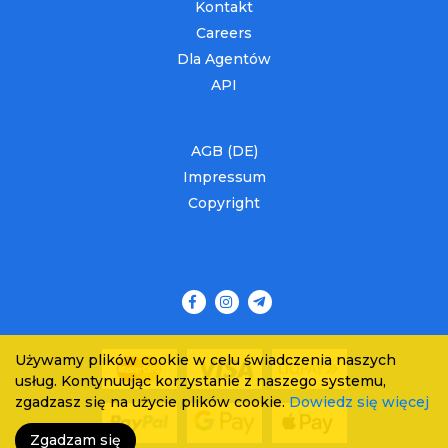
Kontakt
Careers
Dla Agentów
API
AGB (DE)
Impressum
Copyright
Używamy plików cookie w celu świadczenia naszych
usług. Kontynuując korzystanie z naszego systemu,
zgadzasz się na użycie plików cookie.
Dowiedz się więcej
Zgadzam się