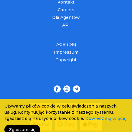
Kontakt
Careers
Dla Agentów
API
AGB (DE)
Impressum
Copyright
Używamy plików cookie w celu świadczenia naszych
usług. Kontynuując korzystanie z naszego systemu,
zgadzasz się na użycie plików cookie.
Dowiedz się więcej
Zgadzam się