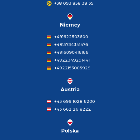
+38 093 858 38 35
Niemcy
+491622503600
+4915734341476
+4916090416166
+4922349291441
+4922153005929
Austria
+43 699 1028 6200
+43 662 26 8222
Polska