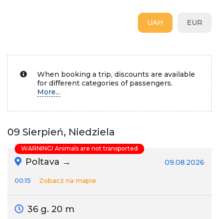
UAH
EUR
When booking a trip, discounts are available
for different categories of passengers.
More...
09 Sierpień, Niedziela
WARNING! Animals are not transported
Poltava →
09.08.2026
00:15
Zobacz na mapie
36 g. 20 m