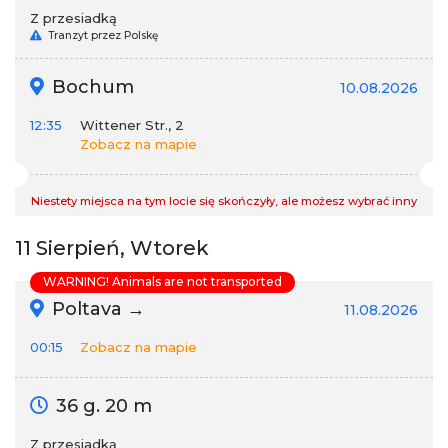
Z przesiadką
Tranzyt przez Polskę
Bochum
10.08.2026
12:35
Wittener Str., 2
Zobacz na mapie
Niestety miejsca na tym locie się skończyły, ale możesz wybrać inny
11 Sierpień, Wtorek
WARNING! Animals are not transported
Poltava →
11.08.2026
00:15
Zobacz na mapie
36 g. 20 m
Z przesiadką