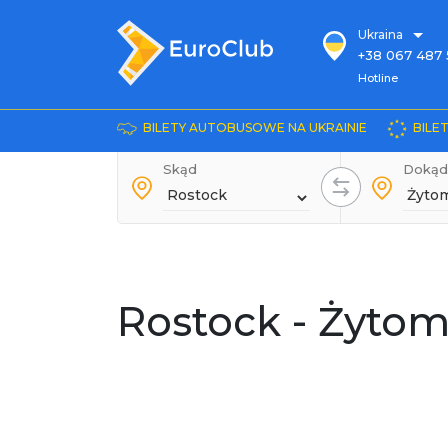
Ukraina
+38 067 487 
Hotline
Hotline
+38 044 486
+38 066 281 
BILETY AUTOBUSOWE NA UKRAINIE
BILE
+38 067 240 
Skąd
+38 093 153 
Dokąd
+38 093 858 
Rostock - Żytom