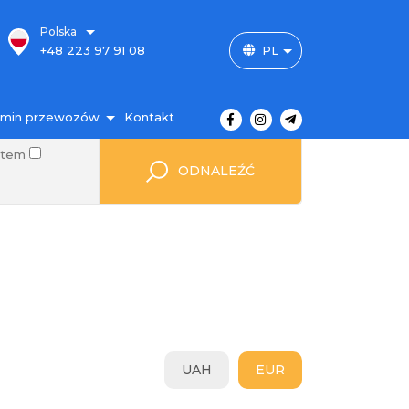
Polska
+48 223 97 91 08
PL
+48 888 12 43 77
amin przewozów
Kontakt
otem
asy i ceny
ODNALEŹĆ
atność za bilet
dróży
zewóz bagażu
AQ
Autopark
UAH
EUR