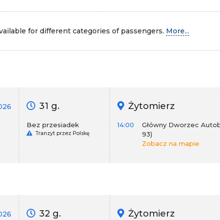
ailable for different categories of passengers.
More...
31 g.
Żytomierz
026
Bez przesiadek
14:00
Główny Dworzec Autobu
Tranzyt przez Polskę
93)
Zobacz na mapie
32 g.
Żytomierz
2026