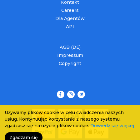
Kontakt
Careers
Dla Agentów
API
AGB (DE)
Impressum
Copyright
Używamy plików cookie w celu świadczenia naszych
usług. Kontynuując korzystanie z naszego systemu,
zgadzasz się na użycie plików cookie.
Dowiedz się więcej
Zgadzam się