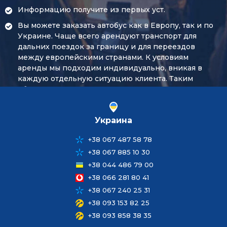
Информацию получите из первых уст.
Вы можете заказать автобус как в Европу, так и по
Украине. Чаще всего арендуют транспорт для
дальних поездок за границу и для переездов
между европейскими странами. К условиям
аренды мы подходим индивидуально, вникая в
каждую отдельную ситуацию клиента. Таким
образом, мы можем предложить вам оптимальную
цену, а главное - вы будете уверены, что
сотрудничаете с опытным перевозчиком. На
Украина
рынке транспортных услуг по перевозке
пассажиров мы уже больше 15 лет. У нас есть все
+38 067 487 58 78
необходимые для спокойных заграничных
+38 067 885 10 30
поездок документы: сертификаты, страховки,
лицензии. Стаж водителей - минимум 5 лет на
+38 044 486 79 00
международных рейсах.
+38 066 281 80 41
+38 067 240 25 31
+38 093 153 82 25
Пассажирские перевозки в Европу: когда лучше
+38 093 858 38 35
ехать