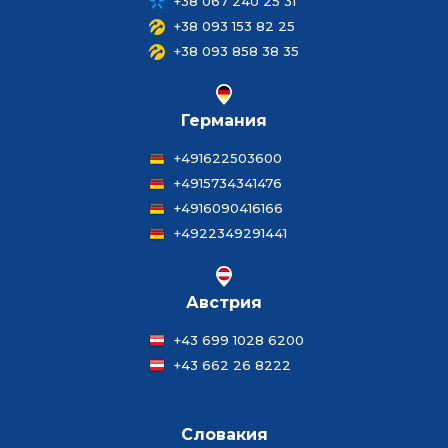
+38 067 240 25 31
+38 093 153 82 25
+38 093 858 38 35
Германия
+491622503600
+4915734341476
+4916090416166
+4922349291441
Австрия
+43 699 1028 6200
+43 662 26 8222
Словакия