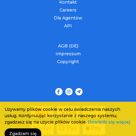
Kontakt
Careers
Dla Agentów
API
AGB (DE)
Impressum
Copyright
Używamy plików cookie w celu świadczenia naszych
usług. Kontynuując korzystanie z naszego systemu,
zgadzasz się na użycie plików cookie.
Dowiedz się więcej
Zgadzam się