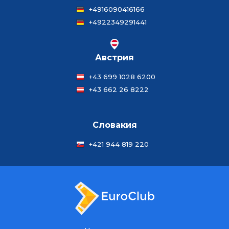
+4916090416166
+4922349291441
Австрия
+43 699 1028 6200
+43 662 26 8222
Словакия
+421 944 819 220