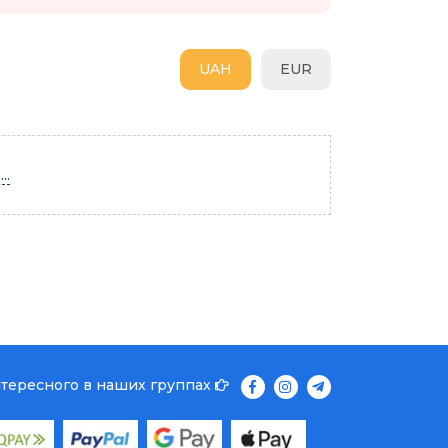
UAH
EUR
..
нтересного в наших группах