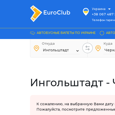
Украина
+38 067 487 
Телефон гарячей л
Телефон гаряч
+38 067 885 
Довідка
АВТОБУСНЫЕ БИЛЕТЫ ПО УКРАИНЕ
АВТО
+38 044 486
+38 066 281 
Откуда
Куда
+38 067 240 
+38 093 153 
+38 093 858 
Ингольштадт -
К сожалению, на выбранную Вами дату 
Пожалуйста, посмотрите предложенные 