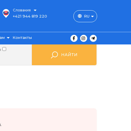
Словакия
+421 944 819 220
RU
ам
Контакты
о
НАЙТИ
ы
ажа
мые
.