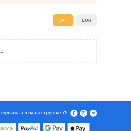
UAH
EUR
..
нтересного в наших группах