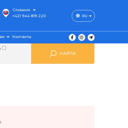
Словакия
+421 944 819 220
RU
ам
Контакты
о
НАЙТИ
ы
ажа
мые
.