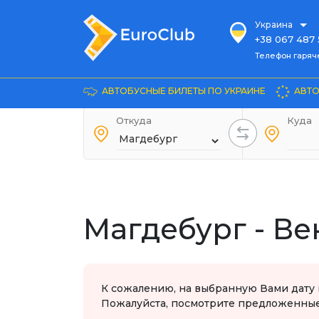
Украина
+38 067 487 
Телефон гарячей л
Телефон гаряч
+38 067 885 
Довідка
АВТОБУСНЫЕ БИЛЕТЫ ПО УКРАИНЕ
АВТО
+38 044 486
+38 066 281 
Откуда
Куда
+38 067 240 
+38 093 153 
+38 093 858 
Магдебург - В
К сожалению, на выбранную Вами дату 
Пожалуйста, посмотрите предложенные 