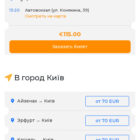
13:20
Автовокзал (ул. Конякина, 39)
Смотреть на карте
€
115.00
Заказать билет
В город Київ
Айзенах → Київ
от
70 EUR
Эрфурт → Київ
от
70 EUR
Кассель → Київ
от
70 EUR