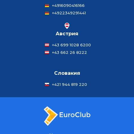
+4916090416166
+4922349291441
Австрия
+43 699 1028 6200
+43 662 26 8222
Словакия
+421 944 819 220