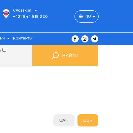
Словакия
+421 944 819 220
RU
ам
Контакты
о
НАЙТИ
ы
ажа
UAH
EUR
мые