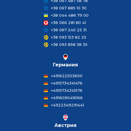
+38 067 487 58 78
+38 067 885 10 30
+38 044 486 79 00
+38 066 281 80 41
+38 067 240 25 31
+38 093 153 82 25
+38 093 858 38 35
Германия
+491622503600
+4915734341476
+4915734341576
+4916090416166
+4922349291441
Австрия