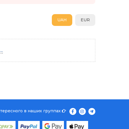
UAH
EUR
..
нтересного в наших группах