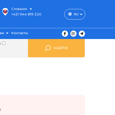
Словакия
+421 944 819 220
RU
ам
Контакты
о
НАЙТИ
ы
ажа
мые
.