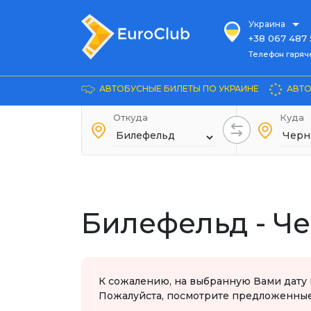
Украина
+38 067 487 
Телефон гарячей л
Телефон гаряч
+38 067 885 
Довідка
АВТОБУСНЫЕ БИЛЕТЫ ПО УКРАИНЕ
АВТО
+38 044 486
+38 066 281 
Откуда
Куда
+38 067 240 
+38 093 153 
+38 093 858 
Билефельд - Ч
К сожалению, на выбранную Вами дату 
Пожалуйста, посмотрите предложенные 