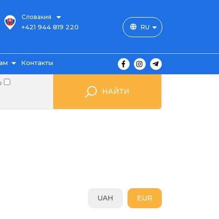
Словакия
+421 944 819 220
RU
ам
Контакты
о
НАЙТИ
ы
ажа
UAH
EUR
мые