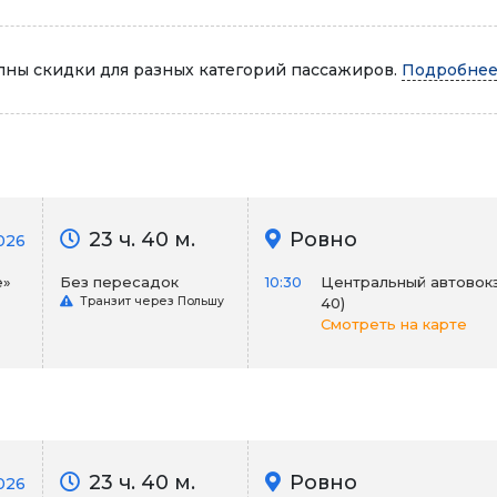
Автопарк
ны скидки для разных категорий пассажиров.
Подробнее.
23 ч. 40 м.
Ровно
026
е»
Без пересадок
10:30
Центральный автовокза
Транзит через Польшу
40)
Смотреть на карте
23 ч. 40 м.
Ровно
026