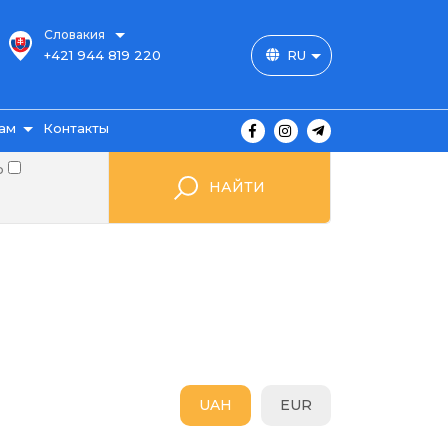
Словакия
+421 944 819 220
RU
ам
Контакты
о
НАЙТИ
ы
ажа
UAH
EUR
мые