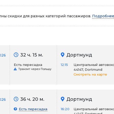
Автопарк
ны скидки для разных категорий пассажиров.
Подробнее.
32 ч. 15 м.
Дортмунд
026
Есть пересадка
12:15
Центральный автовокза
Транзит через Польшу
44147, Dortmund
Смотреть на карте
36 ч. 20 м.
Дортмунд
026
Есть пересадка
16:20
Центральный автовокза
44147, Dortmund