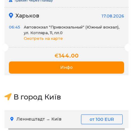
Транзит через Польшу
Харьков
17.08.2026
06:45
Автовокзал "Привокзальный" (Южный вокзал),
ул. Котляра, 11, пл.0
Смотреть на карте
€
144.00
Инфо
В город Київ
Леннештадт → Київ
от
100 EUR