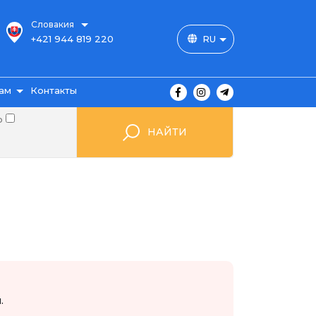
Словакия
+421 944 819 220
RU
ам
Контакты
о
НАЙТИ
ы
ажа
мые
.