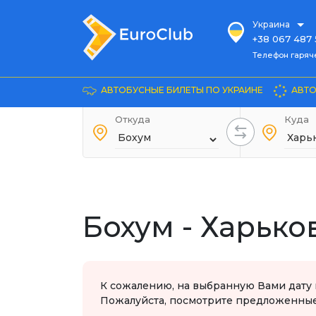
Украина
+38 067 487 
Телефон гарячей л
Телефон гаряч
+38 067 885 
Довідка
АВТОБУСНЫЕ БИЛЕТЫ ПО УКРАИНЕ
АВТО
+38 044 486
+38 066 281 
Откуда
Куда
+38 067 240 
+38 093 153 
+38 093 858 
Бохум - Харько
К сожалению, на выбранную Вами дату 
Пожалуйста, посмотрите предложенные 