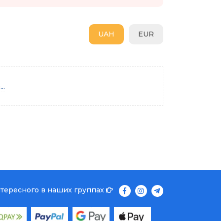
UAH
EUR
..
нтересного в наших группах