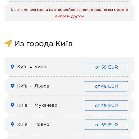
К сожалению места на этом рейсе закончились, но вы можете
выбрать другой
Из города Київ
Київ → Киев
от
59 EUR
Київ → Львов
от
49 EUR
Київ → Мукачево
от
49 EUR
Київ → Ровно
от
59 EUR