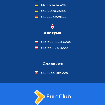
+4915734341476
+4916090416166
+4922349291441
Австрия
+43 699 1028 6200
+43 662 26 8222
Словакия
+421 944 819 220