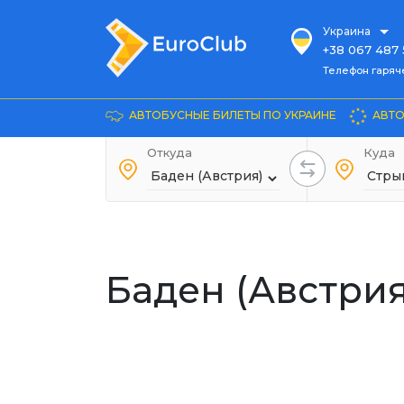
Украина
+38 067 487 
Телефон гарячей л
Телефон гаряч
+38 067 885 
Довідка
АВТОБУСНЫЕ БИЛЕТЫ ПО УКРАИНЕ
АВТО
+38 044 486
+38 066 281 
Откуда
Куда
+38 067 240 
+38 093 153 
+38 093 858 
Баден (Австрия