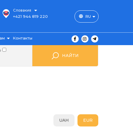
Словакия
+421 944 819 220
RU
ам
Контакты
о
НАЙТИ
ы
ажа
UAH
EUR
мые