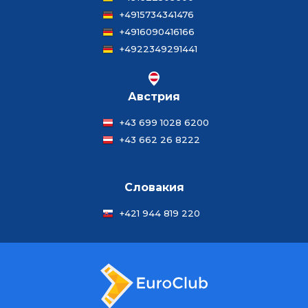
+4915734341476
+4916090416166
+4922349291441
Австрия
+43 699 1028 6200
+43 662 26 8222
Словакия
+421 944 819 220