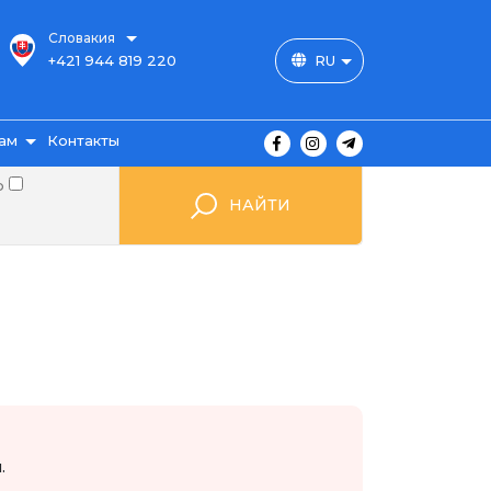
Словакия
+421 944 819 220
RU
ам
Контакты
о
НАЙТИ
ы
ажа
мые
.