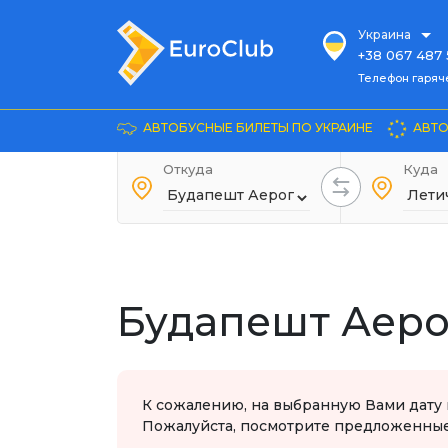
Украина
+38 067 487 
Телефон гарячей л
Телефон гаряч
+38 067 885 
Довідка
АВТОБУСНЫЕ БИЛЕТЫ ПО УКРАИНЕ
АВТО
+38 044 486
+38 066 281 
Откуда
Куда
+38 067 240 
+38 093 153 
+38 093 858 
Будапешт Аеро
К сожалению, на выбранную Вами дату 
Пожалуйста, посмотрите предложенные 