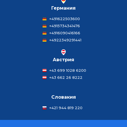
Германия
+491622503600
+4915734341476
+4916090416166
+4922349291441
Австрия
+43 699 1028 6200
+43 662 26 8222
Словакия
+421 944 819 220