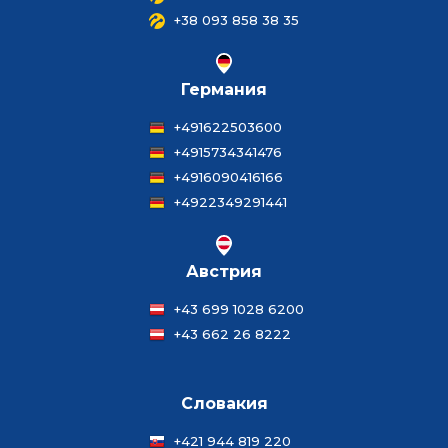
+38 093 858 38 35
Германия
+491622503600
+4915734341476
+4916090416166
+4922349291441
Австрия
+43 699 1028 6200
+43 662 26 8222
Словакия
+421 944 819 220