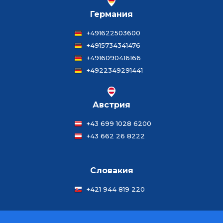
Германия
+491622503600
+4915734341476
+4916090416166
+4922349291441
Австрия
+43 699 1028 6200
+43 662 26 8222
Словакия
+421 944 819 220