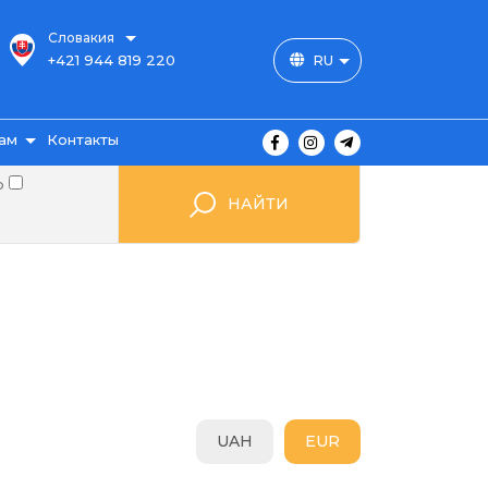
Словакия
+421 944 819 220
RU
ам
Контакты
о
НАЙТИ
ы
ажа
UAH
EUR
мые