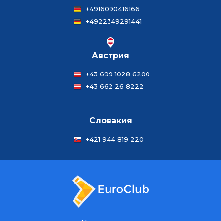
+4916090416166
+4922349291441
Австрия
+43 699 1028 6200
+43 662 26 8222
Словакия
+421 944 819 220