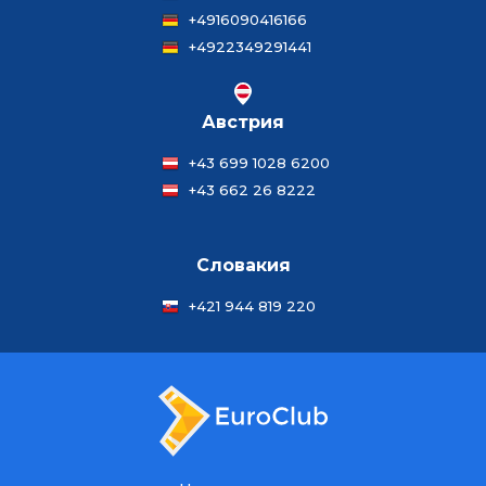
+4916090416166
+4922349291441
Австрия
+43 699 1028 6200
+43 662 26 8222
Словакия
+421 944 819 220