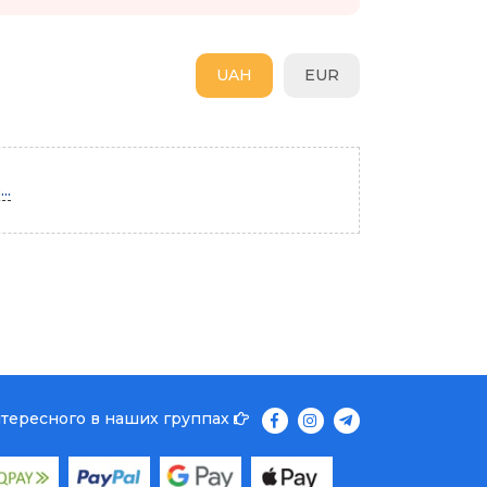
UAH
EUR
..
нтересного в наших группах