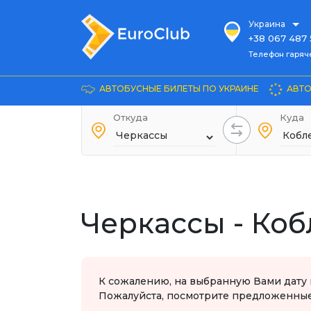
Украина
+38 067 487 
Телефон гарячей л
Телефон гаряч
+38 067 885 
Довідка
АВТОБУСНЫЕ БИЛЕТЫ ПО УКРАИНЕ
АВТО
+38 044 486
+38 066 281 
Откуда
Куда
+38 067 240 
+38 093 153 
+38 093 858 
Черкассы - Ко
К сожалению, на выбранную Вами дату 
Пожалуйста, посмотрите предложенные 