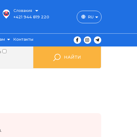
Словакия
+421 944 819 220
RU
ам
Контакты
о
НАЙТИ
ы
ажа
мые
.